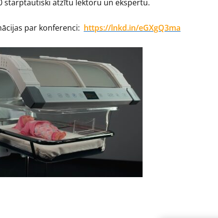
 starptautiski atzītu lektoru un ekspertu.
ācijas par konferenci:
https://lnkd.in/eGXgQ3ma