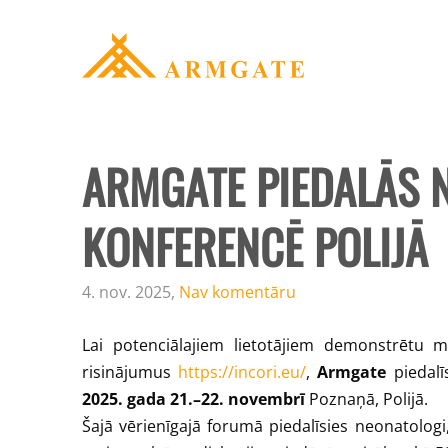
ARMGATE PIEDALĀS 
KONFERENCĒ POLIJĀ
4. nov. 2025,
Nav komentāru
Lai potenciālajiem lietotājiem demonstrētu 
risinājumus
https://incori.eu/
,
Armgate
piedalī
2025. gada 21.–22. novembrī
Poznaņā, Polijā.
Šajā vērienīgajā forumā piedalīsies neonatolo