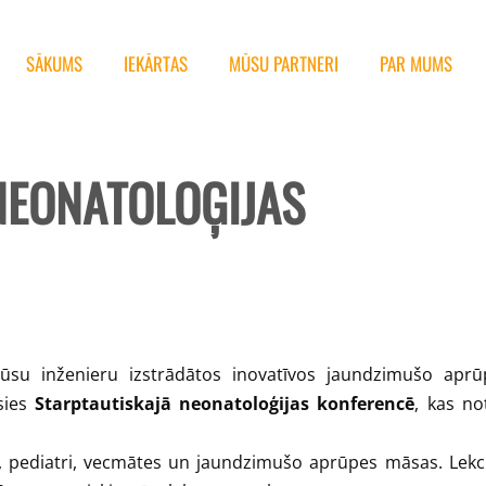
SĀKUMS
IEKĀRTAS
MŪSU PARTNERI
PAR MUMS
NEONATOLOĢIJAS
mūsu inženieru izstrādātos inovatīvos jaundzimušo aprū
sies
Starptautiskajā neonatoloģijas konferencē
, kas no
gi, pediatri, vecmātes un jaundzimušo aprūpes māsas. L
ekc