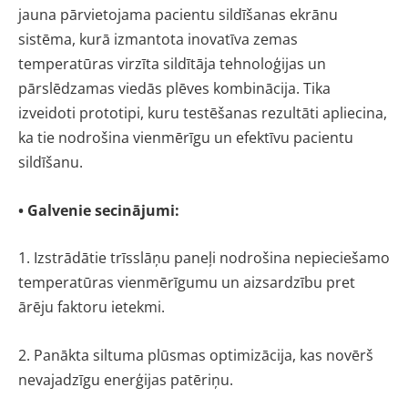
jauna pārvietojama pacientu sildīšanas ekrānu
sistēma, kurā izmantota inovatīva zemas
temperatūras virzīta sildītāja tehnoloģijas un
pārslēdzamas viedās plēves kombinācija. Tika
izveidoti prototipi, kuru testēšanas rezultāti apliecina,
ka tie nodrošina vienmērīgu un efektīvu pacientu
sildīšanu.
• Galvenie secinājumi:
1. Izstrādātie trīsslāņu paneļi nodrošina nepieciešamo
temperatūras vienmērīgumu un aizsardzību pret
ārēju faktoru ietekmi.
2. Panākta siltuma plūsmas optimizācija, kas novērš
nevajadzīgu enerģijas patēriņu.