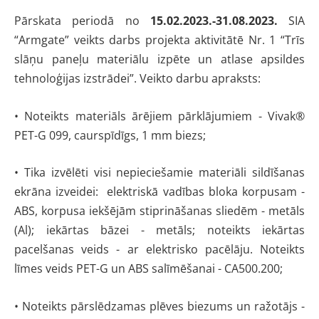
Pārskata periodā no
15
.02.2023.-31.08.2023.
SIA
“Armgate” veikts darbs projekta aktivitātē Nr. 1 “Trīs
slāņu paneļu materiālu izpēte un atlase apsildes
tehnoloģijas izstrādei”. V
eikto darbu apraksts:
• Noteikts materiāls ārējiem pārklājumiem - Vivak®
PET-G 099, caurspīdīgs, 1 mm biezs;
• Tika izvēlēti visi nepieciešamie materiāli sildīšanas
ekrāna izveidei: elektriskā vadības bloka korpusam -
ABS, korpusa iekšējām stiprināšanas sliedēm - metāls
(Al); iekārtas bāzei - metāls; noteikts iekārtas
pacelšanas veids - ar elektrisko pacēlāju. Noteikts
līmes veids PET-G un ABS salīmēšanai - CA500.200;
• Noteikts pārslēdzamas plēves biezums un ražotājs -