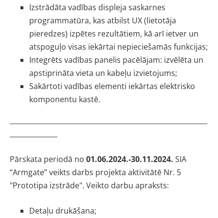
Izstrādāta vadības displeja saskarnes
programmatūra, kas atbilst UX (lietotāja
pieredzes) izpētes rezultātiem, kā arī ietver un
atspoguļo visas iekārtai nepieciešamās funkcijas;
Integrēts vadības panelis pacēlājam: izvēlēta un
apstiprināta vieta un kabeļu izvietojums;
Sakārtoti vadības elementi iekārtas elektrisko
komponentu kastē.
__________________________________________________________
______________
Pārskata periodā no
01.06.2024.-30.11.2024.
SIA
“Armgate” veikts darbs projekta aktivitātē Nr. 5
"Prototipa izstrāde". Veikto darbu apraksts:
Detaļu drukāšana;