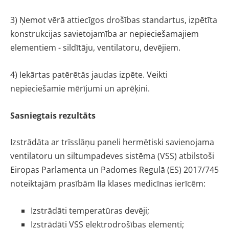
3) Ņemot vērā attiecīgos drošības standartus, izpētīta
konstrukcijas savietojamība ar nepieciešamajiem
elementiem - sildītāju, ventilatoru, devējiem.
4) Iekārtas patērētās jaudas izpēte. Veikti
nepieciešamie mērījumi un aprēķini.
Sasniegtais rezultāts
Izstrādāta ar trīsslāņu paneli hermētiski savienojama
ventilatoru un siltumpadeves sistēma (VSS) atbilstoši
Eiropas Parlamenta un Padomes Regulā (ES) 2017/745
noteiktajām prasībām IIa klases medicīnas ierīcēm:
Izstrādāti temperatūras devēji;
Izstrādāti VSS elektrodrošības elementi;