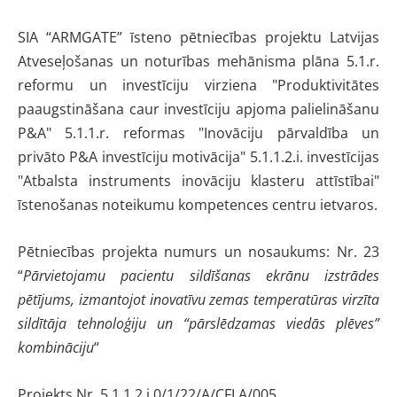
SIA “ARMGATE” īsteno pētniecības projektu Latvijas
Atveseļošanas un noturības mehānisma plāna 5.1.r.
reformu un investīciju virziena "Produktivitātes
paaugstināšana caur investīciju apjoma palielināšanu
P&A" 5.1.1.r. reformas "Inovāciju pārvaldība un
privāto P&A investīciju motivācija" 5.1.1.2.i. investīcijas
"Atbalsta instruments inovāciju klasteru attīstībai"
īstenošanas noteikumu kompetences centru ietvaros.
Pētniecības projekta numurs un nosaukums: Nr. 23
“
Pārvietojamu pacientu sildīšanas ekrānu izstrādes
pētījums, izmantojot inovatīvu zemas temperatūras virzīta
sildītāja tehnoloģiju un “pārslēdzamas viedās plēves”
kombināciju
“
Projekts Nr. 5.1.1.2.i.0/1/22/A/CFLA/005