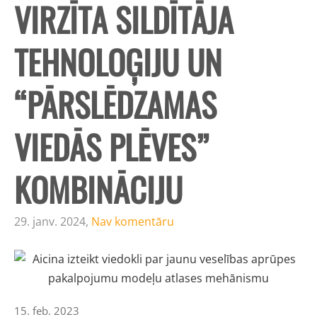
VIRZĪTA SILDĪTĀJA
TEHNOLOĢIJU UN
“PĀRSLĒDZAMAS
VIEDĀS PLĒVES”
KOMBINĀCIJU
29. janv. 2024,
Nav komentāru
15. feb. 2023