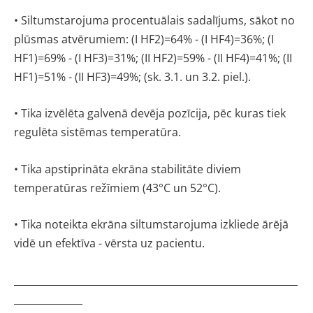
•
Siltumstarojuma procentuālais sadalījums, sākot no
plūsmas atvērumiem: (I HF2)=64% - (I HF4)=36%; (I
HF1)=69% - (I HF3)=31%; (II HF2)=59% - (II HF4)=41%; (II
HF1)=51% - (II HF3)=49%; (sk. 3.1. un 3.2. piel.).
•
Tika izvēlēta galvenā devēja pozīcija, pēc kuras tiek
regulēta sistēmas temperatūra.
• Tika apstiprināta ekrāna stabilitāte diviem
temperatūras režīmiem (43°C un 52°C).
• Tika noteikta ekrāna siltumstarojuma izkliede ārējā
vidē un efektīva - vērsta uz pacientu.
__________________________________________________________
______________