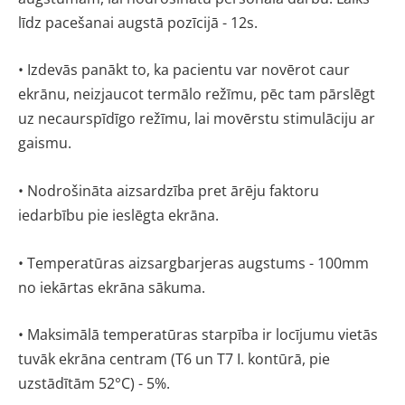
līdz pacešanai augstā pozīcijā - 12s.
•
Izdevās panākt to, ka pacientu var novērot caur
ekrānu, neizjaucot termālo režīmu, pēc tam pārslēgt
uz necaurspīdīgo režīmu, lai movērstu stimulāciju ar
gaismu.
•
Nodrošināta aizsardzība pret ārēju faktoru
iedarbību pie ieslēgta ekrāna.
•
Temperatūras aizsargbarjeras augstums - 100mm
no iekārtas ekrāna sākuma.
•
Maksimālā temperatūras starpība ir locījumu vietās
tuvāk ekrāna centram (T6 un T7 I. kontūrā, pie
uzstādītām 52°C) - 5%.