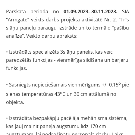
Pārskata periodā no
01.09
.2023.-30.11.2023.
SIA
“Armgate” veikts darbs projekta aktivitātē Nr. 2. "Trīs
slāņu paneļu paraugu izstrāde un to termālo īpašību
analīze". Veikto darbu apraksts:
• Izstrādāts specializēts 3slāņu panelis, kas veic
paredzētās funkcijas - vienmērīga sildīšana un barjeru
funkcijas.
o
•
Sasniegts nepieciešamais vienmērīgums +/- 0.15
pie
o
sienas temperatūras 43
C un 30 cm attālumā no
objekta.
•
Izstrādāta bezpakāpju pacēlāja mehānisma sistēma,
kas ļauj mainīt paneļa augstumu līdz 170 cm
augstumam, lai nodrošinātu personāla darbu. Laiks