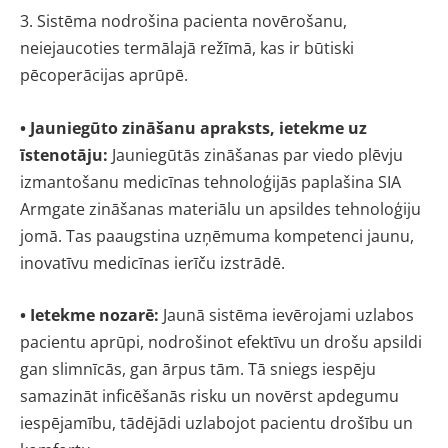
3. Sistēma nodrošina pacienta novērošanu,
neiejaucoties termālajā režīmā, kas ir būtiski
pēcoperācijas aprūpē.
• Jauniegūto zināšanu apraksts, ietekme uz
īstenotāju:
Jauniegūtās zināšanas par viedo plēvju
izmantošanu medicīnas tehnoloģijās paplašina SIA
Armgate zināšanas materiālu un apsildes tehnoloģiju
jomā. Tas paaugstina uzņēmuma kompetenci jaunu,
inovatīvu medicīnas ierīču izstrādē.
• Ietekme nozarē:
Jaunā sistēma ievērojami uzlabos
pacientu aprūpi, nodrošinot efektīvu un drošu apsildi
gan slimnīcās, gan ārpus tām. Tā sniegs iespēju
samazināt inficēšanās risku un novērst apdegumu
iespējamību, tādējādi uzlabojot pacientu drošību un