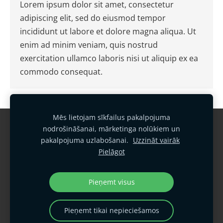
Lorem ipsum dolor sit amet, consectetur
adipiscing elit, sed do eiusmod tempor
incididunt ut labore et dolore magna aliqua. Ut
enim ad minim veniam, quis nostrud
exercitation ullamco laboris nisi ut aliquip ex ea
commodo consequat.
Mēs lietojam sīkfailus pakalpojuma
Garantijas noteikumi
Kontakti
nodrošināšanai, mārketinga nolūkiem un
pakalpojuma uzlabošanai.
Uzzināt vairāk
Sīkfailu politika
Privātuma politika
Pielāgot
Vides politika
Kvalitātes politika
Sīkdatnes
Pieņemt visus
SIA "Armgate"
armgate@armgate.lv
Pieņemt tikai nepieciešamos