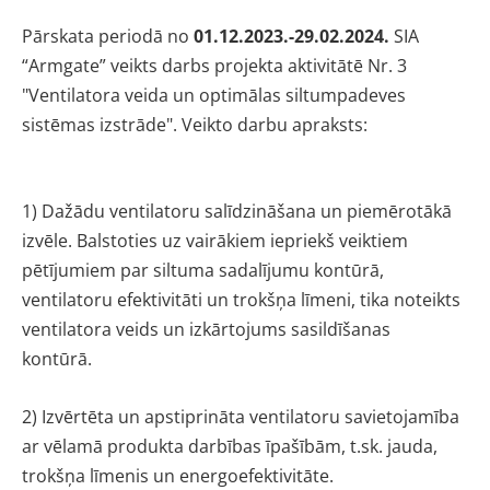
Pārskata periodā no
01.12.2023.-29.02.2024.
SIA
“Armgate” veikts darbs projekta aktivitātē Nr. 3
"Ventilatora veida un optimālas siltumpadeves
sistēmas izstrāde". Veikto darbu apraksts:
1) Dažādu ventilatoru salīdzināšana un piemērotākā
izvēle. Balstoties uz vairākiem iepriekš veiktiem
pētījumiem par siltuma sadalījumu kontūrā,
ventilatoru efektivitāti un trokšņa līmeni, tika noteikts
ventilatora veids un izkārtojums sasildīšanas
kontūrā.
2) Izvērtēta un apstiprināta ventilatoru savietojamība
ar vēlamā produkta darbības īpašībām, t.sk. jauda,
trokšņa līmenis un energoefektivitāte.