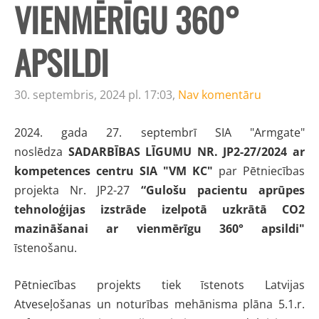
VIENMĒRĪGU 360°
APSILDI
30. septembris, 2024 pl. 17:03,
Nav komentāru
2024. gada 27. septembrī SIA "Armgate"
noslēdza
SADARBĪBAS LĪGUMU NR. JP2-27/2024 ar
kompetences centru SIA "VM KC"
par Pētniecības
projekta Nr. JP2-27
“Gulošu pacientu aprūpes
tehnoloģijas izstrāde izelpotā uzkrātā CO2
mazināšanai ar vienmērīgu 360° apsildi"
īstenošanu.
Pētniecības projekts tiek īstenots Latvijas
Atveseļošanas un noturības mehānisma plāna 5.1.r.