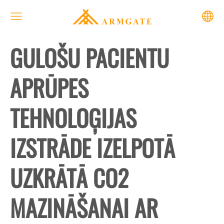
GULOŠU PACIENTU
APRŪPES
TEHNOLOĢIJAS
IZSTRĀDE IZELPOTĀ
UZKRĀTĀ CO2
MAZINĀŠANAI AR