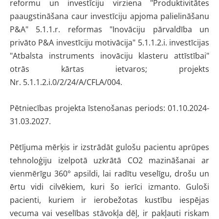
reformu un investīciju virziena "Produktivitātes
paaugstināšana caur investīciju apjoma palielināšanu
P&A" 5.1.1.r. reformas "Inovāciju pārvaldība un
privāto P&A investīciju motivācija" 5.1.1.2.i. investīcijas
"Atbalsta instruments inovāciju klasteru attīstībai"
otrās kārtas ietvaros; projekts
Nr. 5.1.1.2.i.0/2/24/A/CFLA/004.
Pētniecības projekta īstenošanas periods: 01.10.2024-
31.03.2027.
Pētījuma mērķis ir izstrādāt gulošu pacientu aprūpes
tehnoloģiju izelpotā uzkrātā CO2 mazināšanai ar
vienmērīgu 360° apsildi, lai radītu veselīgu, drošu un
ērtu vidi cilvēkiem, kuri šo ierīci izmanto. Guloši
pacienti, kuriem ir ierobežotas kustību iespējas
vecuma vai veselības stāvokļa dēļ, ir pakļauti riskam