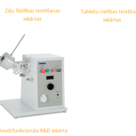
Zāļu šķīdības testēšanas
Tablešu cietības testēš
iekārtas
iekārtas
Daudzfunkcionāla R&D iekārta