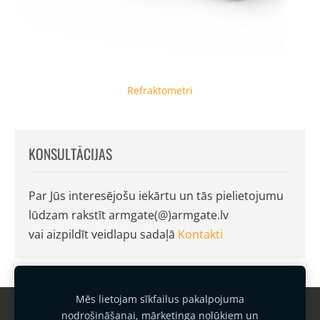
Refraktometri
KONSULTĀCIJAS
Par Jūs interesējošu iekārtu un tās pielietojumu
lūdzam rakstīt armgate(@)armgate.lv
vai aizpildīt veidlapu sadaļā
Kontakti
Mēs lietojam sīkfailus pakalpojuma
Garantijas noteikumi
Kontakti
nodrošināšanai, mārketinga nolūkiem un