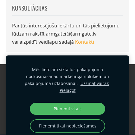
KONSULTĀCIJAS
Par Jūs interesējošu iekārtu un tās pielietojumu
lūdzam rakstīt armgate(@)armgate.lv
vai aizpildīt veidlapu sadaļā
Kontakti
Mēs lietojam sīkfailus pakalpojuma
Garantijas noteikumi
Kontakti
nodrošināšanai, mārketinga nolūkiem un
pakalpojuma uzlabošanai.
Uzzināt vairāk
Sīkfailu politika
Privātuma politika
Pielāgot
Vides politika
Kvalitātes politika
Sīkdatnes
Pieņemt visus
SIA "Armgate"
armgate@armgate.lv
Pieņemt tikai nepieciešamos