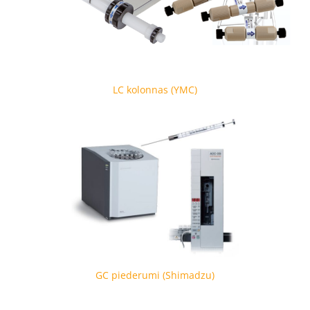
LC kolonnas (YMC)
GC piederumi (Shimadzu)