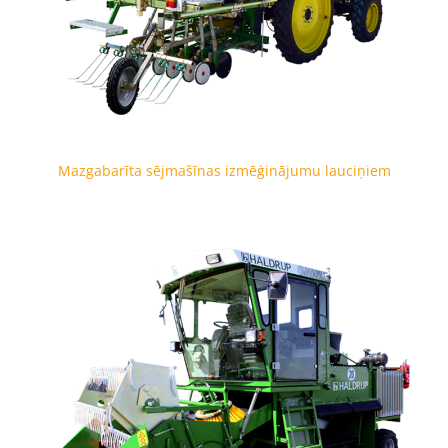
Mazgabarīta sējmašīnas izmēģinājumu lauciņiem