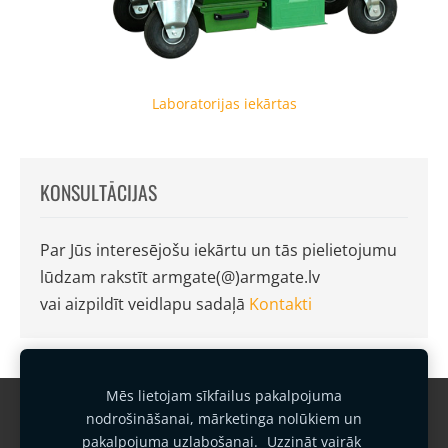
Laboratorijas iekārtas
KONSULTĀCIJAS
Par Jūs interesējošu iekārtu un tās pielietojumu
lūdzam rakstīt armgate(@)armgate.lv
vai aizpildīt veidlapu sadaļā
Kontakti
Mēs lietojam sīkfailus pakalpojuma
Garantijas noteikumi
Kontakti
nodrošināšanai, mārketinga nolūkiem un
pakalpojuma uzlabošanai.
Uzzināt vairāk