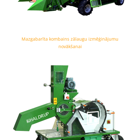
Mazgabarīta kombains zālaugu izmēģinājumu
novākšanai