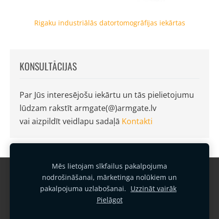
Rigaku industriālās datortomogrāfijas iekārtas
KONSULTĀCIJAS
Par Jūs interesējošu iekārtu un tās pielietojumu
lūdzam rakstīt armgate(@)armgate.lv
vai aizpildīt veidlapu sadaļā
Kontakti
Mēs lietojam sīkfailus pakalpojuma
Garantijas noteikumi
Kontakti
nodrošināšanai, mārketinga nolūkiem un
pakalpojuma uzlabošanai.
Uzzināt vairāk
Sīkfailu politika
Privātuma politika
Pielāgot
Vides politika
Kvalitātes politika
Sīkdatnes