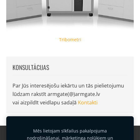
Tribometri
KONSULTĀCIJAS
Par Jūs interesējošu iekārtu un tās pielietojumu
lūdzam rakstīt armgate(@)armgate.lv
vai aizpildīt veidlapu sadaļā
Kontakti
Mēs lietojam sīkfailus pakalpojuma
Garantijas noteikumi
Kontakti
nodrošināšanai, mārketinga nolūkiem un