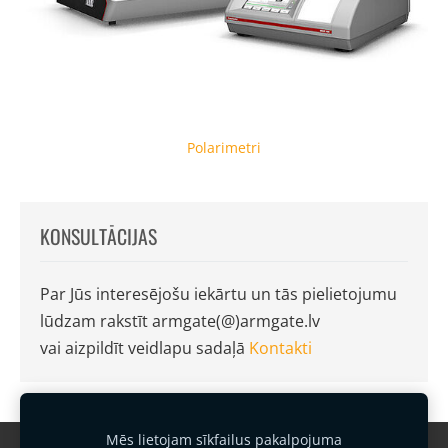
Polarimetri
KONSULTĀCIJAS
Par Jūs interesējošu iekārtu un tās pielietojumu
lūdzam rakstīt armgate(@)armgate.lv
vai aizpildīt veidlapu sadaļā
Kontakti
Mēs lietojam sīkfailus pakalpojuma