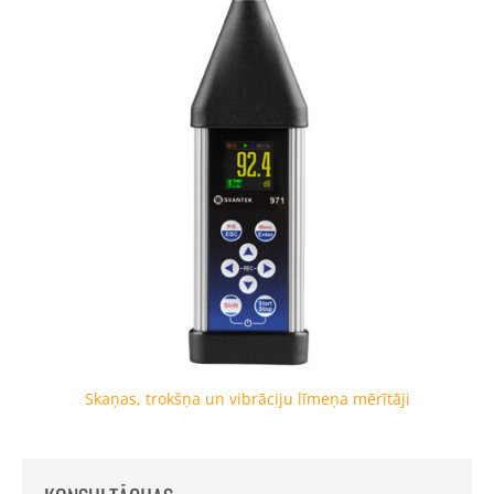
Skaņas, trokšņa un vibrāciju līmeņa mērītāji