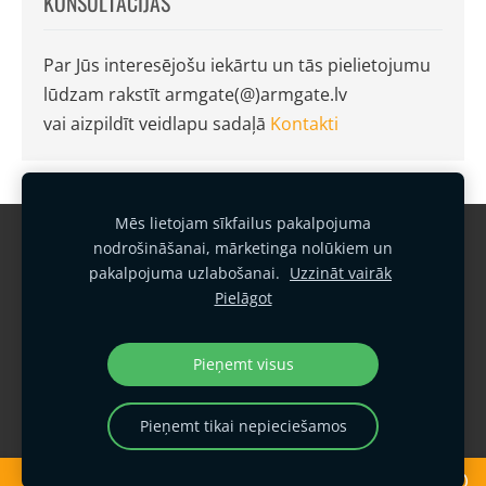
KONSULTĀCIJAS
Par Jūs interesējošu iekārtu un tās pielietojumu
lūdzam rakstīt armgate(@)armgate.lv
vai aizpildīt veidlapu sadaļā
Kontakti
Mēs lietojam sīkfailus pakalpojuma
Garantijas noteikumi
Kontakti
nodrošināšanai, mārketinga nolūkiem un
pakalpojuma uzlabošanai.
Uzzināt vairāk
Sīkfailu politika
Privātuma politika
Pielāgot
Vides politika
Kvalitātes politika
Sīkdatnes
Pieņemt visus
SIA "Armgate"
armgate@armgate.lv
Pieņemt tikai nepieciešamos